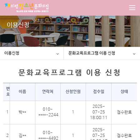
이용신청
이용신청
문화교육프로그램 이용 신청
문화교육프로그램 이용 신청
번
이름
연락처
신청인원
접수일
상태
호
2025-
010-
1
박**
1
07-25
접수완료
****-2244
18:00:11
2025-
010-
2
김**
1
07-25
접수완료
****-4492