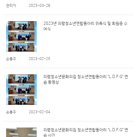
관리자
2023-03-28
2023년 의령청소년연합동아리 위촉식 및 회원증 수
여식
손홍주
2023-02-25
의령청소년문화의집 청소년연합동아리 "L.D.F.G" 연
습 동영상
손홍주
2023-02-04
의령청소년문화의집 청소년연합동아리 "L.D.F.G" 연
습 사진